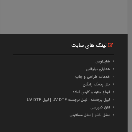
لینک های سایت
شاپینوس
هدایای تبلیغاتی
خدمات طراحی و چاپ
پنل پیامک رایگان
انواع جعبه و کارتن آماده
لیبل برجسته | لیبل برجسته UV DTF | لیبل UV DTF
اتاق کمپرسی
منقل تاشو | منقل مسافرتی