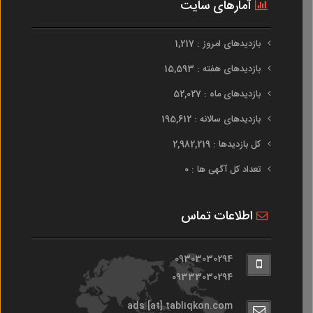
آمارهای سایت
بازدیدهای امروز : 1,217
بازدیدهای هفته : 15,593
بازدیدهای ماه : 52,027
بازدیدهای سالانه : 195,612
کل بازدیدها : 2,982,219
تعداد کل آگهی ها : 0
اطلاعات تماس
09303030294
09333030294
ads [at] tabliqkon.com