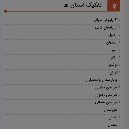
تفکیک استان ها
آذربایجان شرقی
آذربایجان غربی
اردبیل
اصفهان
البرز
ایلام
بوشهر
تهران
چهار محال و بختیاری
خراسان جنوبی
خراسان رضوی
خراسان شمالی
خوزستان
زنجان
سمنان