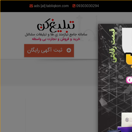
ads [at] tabliqkon.com
09303030294
ثبت آگهی رایگان