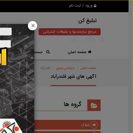
ورود / ثبت نام
تبلیغ کن
×
مرجع نیازمندیها و تبلیغات اینترنتی
صفحه اصلی
جستجوی سریع
صفحه اصلی
خراسان رضوی
قلندرآباد
آگهی های شهر قلندرآباد
گروه ها
املاک