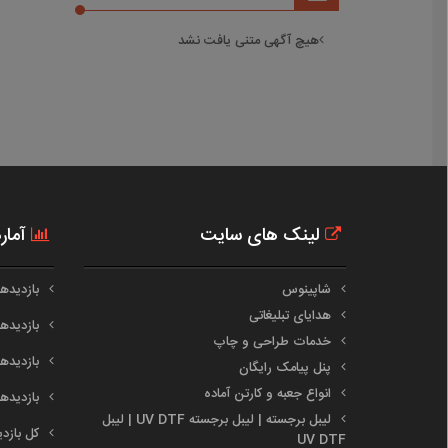
هیچ آگهی متنی یافت نشد
لینک های سایت
آمار
شاپینوس
بازدیدهای 
هدایای تبلیغاتی
بازدیدهای 
خدمات طراحی و چاپ
بازدیدهای م
پنل پیامک رایگان
انواع جعبه و کارتن آماده
بازدیدهای س
لیبل برجسته | لیبل برجسته UV DTF | لیبل
کل بازدیدها :
UV DTF