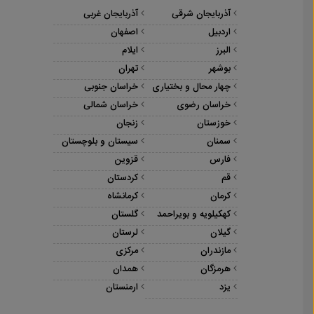
آذربایجان شرقی
آذربایجان غربی
اردبیل
اصفهان
البرز
ایلام
بوشهر
تهران
چهار محال و بختیاری
خراسان جنوبی
خراسان رضوی
خراسان شمالی
خوزستان
زنجان
سمنان
سیستان و بلوچستان
فارس
قزوین
قم
کردستان
کرمان
کرمانشاه
کهکیلویه و بویراحمد
گلستان
گیلان
لرستان
مازندران
مرکزی
هرمزگان
همدان
یزد
ارمنستان