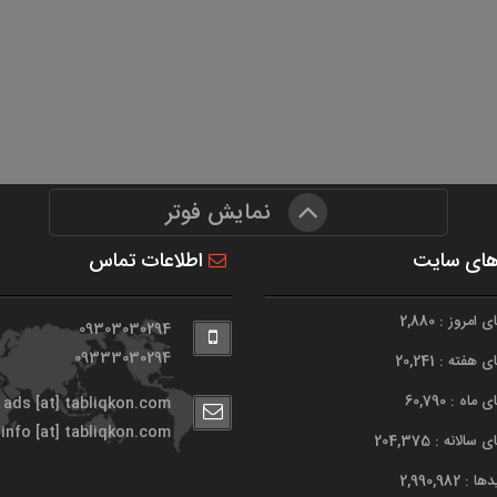
نمایش فوتر
های سایت
اطلاعات تماس
امروز : 2,880
09303030294
09333030294
هفته : 20,241
اه : 60,790
ads [at] tabliqkon.com
info [at] tabliqkon.com
الانه : 204,375
 2,990,982