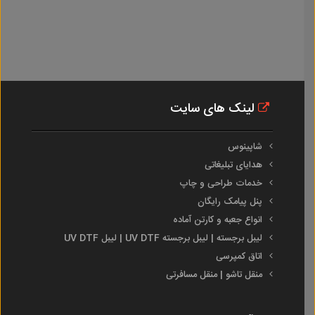
لینک های سایت
شاپینوس
هدایای تبلیغاتی
خدمات طراحی و چاپ
پنل پیامک رایگان
انواع جعبه و کارتن آماده
لیبل برجسته | لیبل برجسته UV DTF | لیبل UV DTF
اتاق کمپرسی
منقل تاشو | منقل مسافرتی