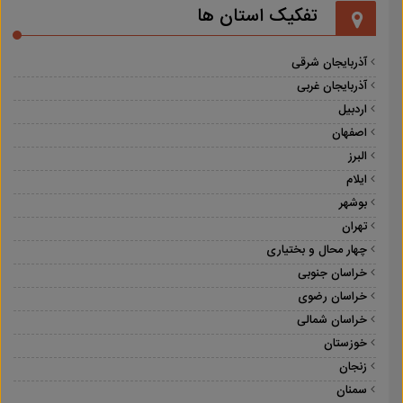
تفکیک استان ها
آذربایجان شرقی
آذربایجان غربی
اردبیل
اصفهان
البرز
ایلام
بوشهر
تهران
چهار محال و بختیاری
خراسان جنوبی
خراسان رضوی
خراسان شمالی
خوزستان
زنجان
سمنان