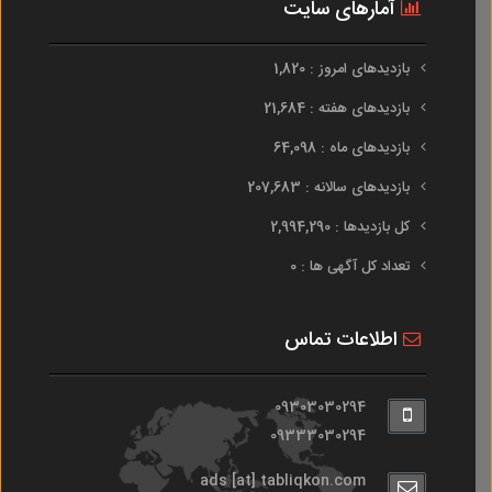
آمارهای سایت
بازدیدهای امروز : 1,820
بازدیدهای هفته : 21,684
بازدیدهای ماه : 64,098
بازدیدهای سالانه : 207,683
کل بازدیدها : 2,994,290
تعداد کل آگهی ها : 0
اطلاعات تماس
09303030294
09333030294
ads [at] tabliqkon.com