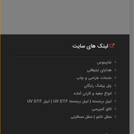
لینک های سایت
شاپینوس
هدایای تبلیغاتی
خدمات طراحی و چاپ
پنل پیامک رایگان
انواع جعبه و کارتن آماده
لیبل برجسته | لیبل برجسته UV DTF | لیبل UV DTF
اتاق کمپرسی
منقل تاشو | منقل مسافرتی