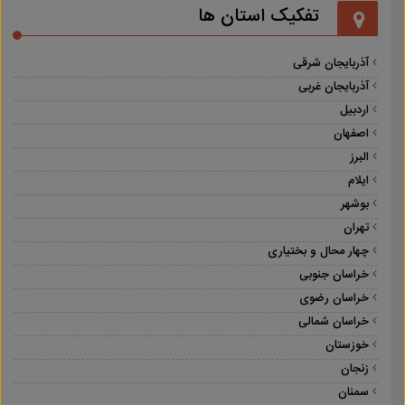
تفکیک استان ها
آذربایجان شرقی
آذربایجان غربی
اردبیل
اصفهان
البرز
ایلام
بوشهر
تهران
چهار محال و بختیاری
خراسان جنوبی
خراسان رضوی
خراسان شمالی
خوزستان
زنجان
سمنان