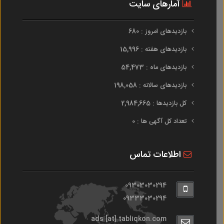
آمارهای سایت
بازدیدهای امروز : 680
بازدیدهای هفته : 15,996
بازدیدهای ماه : 54,473
بازدیدهای سالانه : 198,058
کل بازدیدها : 2,984,665
تعداد کل آگهی ها : 0
اطلاعات تماس
09303030294
09333030294
ads [at] tabliqkon.com