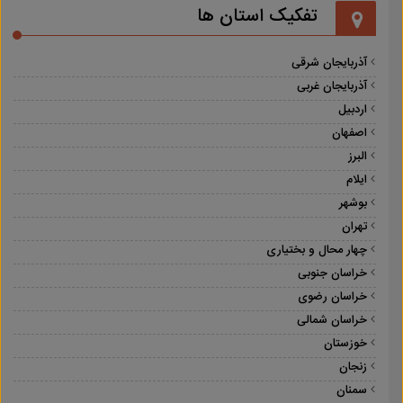
تفکیک استان ها
آذربایجان شرقی
آذربایجان غربی
اردبیل
اصفهان
البرز
ایلام
بوشهر
تهران
چهار محال و بختیاری
خراسان جنوبی
خراسان رضوی
خراسان شمالی
خوزستان
زنجان
سمنان