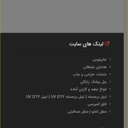
لینک های سایت
شاپینوس
هدایای تبلیغاتی
خدمات طراحی و چاپ
پنل پیامک رایگان
انواع جعبه و کارتن آماده
لیبل برجسته | لیبل برجسته UV DTF | لیبل UV DTF
اتاق کمپرسی
منقل تاشو | منقل مسافرتی