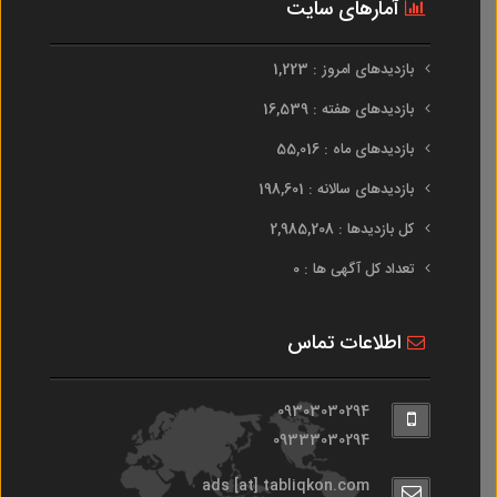
آمارهای سایت
بازدیدهای امروز : 1,223
بازدیدهای هفته : 16,539
بازدیدهای ماه : 55,016
بازدیدهای سالانه : 198,601
کل بازدیدها : 2,985,208
تعداد کل آگهی ها : 0
اطلاعات تماس
09303030294
09333030294
ads [at] tabliqkon.com