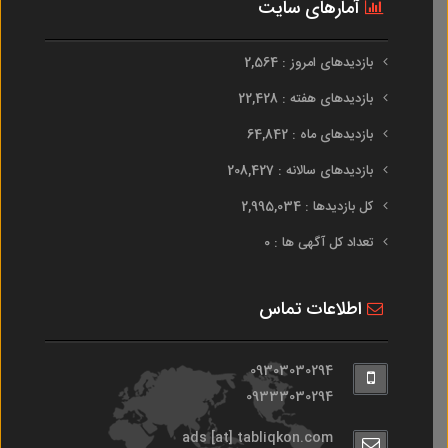
آمارهای سایت
بازدیدهای امروز : 2,564
بازدیدهای هفته : 22,428
بازدیدهای ماه : 64,842
بازدیدهای سالانه : 208,427
کل بازدیدها : 2,995,034
تعداد کل آگهی ها : 0
اطلاعات تماس
09303030294
09333030294
ads [at] tabliqkon.com