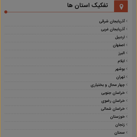
تفکیک استان ها
آذربایجان شرقی
آذربایجان غربی
اردبیل
اصفهان
البرز
ایلام
بوشهر
تهران
چهار محال و بختیاری
خراسان جنوبی
خراسان رضوی
خراسان شمالی
خوزستان
زنجان
سمنان