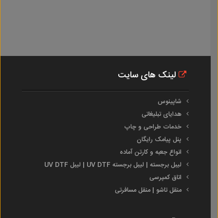
لینک های سایت
شاپینوس
هدایای تبلیغاتی
خدمات طراحی و چاپ
پنل پیامک رایگان
انواع جعبه و کارتن آماده
لیبل برجسته | لیبل برجسته UV DTF | لیبل UV DTF
اتاق کمپرسی
منقل تاشو | منقل مسافرتی