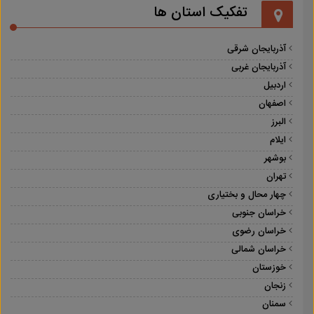
تفکیک استان ها
آذربایجان شرقی
آذربایجان غربی
اردبیل
اصفهان
البرز
ایلام
بوشهر
تهران
چهار محال و بختیاری
خراسان جنوبی
خراسان رضوی
خراسان شمالی
خوزستان
زنجان
سمنان