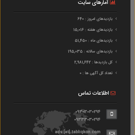
آمارهای سایت
بازدیدهای امروز : 640
بازدیدهای هفته : 15,016
بازدیدهای ماه : 51,450
بازدیدهای سالانه : 195,035
کل بازدیدها : 2,981,642
تعداد کل آگهی ها : 0
اطلاعات تماس
09303030294
09333030294
ads [at] tabliqkon.com