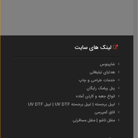
لینک های سایت
شاپینوس
هدایای تبلیغاتی
خدمات طراحی و چاپ
پنل پیامک رایگان
انواع جعبه و کارتن آماده
لیبل برجسته | لیبل برجسته UV DTF | لیبل UV DTF
اتاق کمپرسی
منقل تاشو | منقل مسافرتی