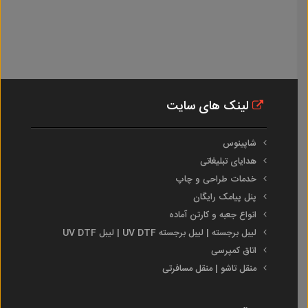
لینک های سایت
شاپینوس
هدایای تبلیغاتی
خدمات طراحی و چاپ
پنل پیامک رایگان
انواع جعبه و کارتن آماده
لیبل برجسته | لیبل برجسته UV DTF | لیبل UV DTF
اتاق کمپرسی
منقل تاشو | منقل مسافرتی