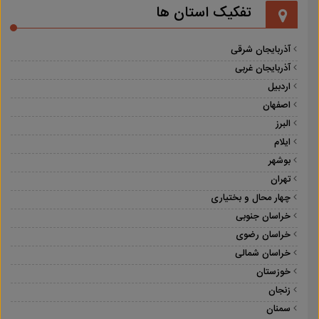
تفکیک استان ها
آذربایجان شرقی
آذربایجان غربی
اردبیل
اصفهان
البرز
ایلام
بوشهر
تهران
چهار محال و بختیاری
خراسان جنوبی
خراسان رضوی
خراسان شمالی
خوزستان
زنجان
سمنان