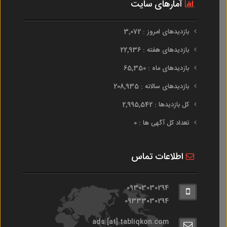
آمارهای سایت
بازدیدهای امروز : 3,072
بازدیدهای هفته : 22,936
بازدیدهای ماه : 65,350
بازدیدهای سالانه : 208,935
کل بازدیدها : 2,995,542
تعداد کل آگهی ها : 0
اطلاعات تماس
09303030294
09333030294
ads [at] tabliqkon.com