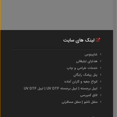
لینک های سایت
شاپینوس
هدایای تبلیغاتی
خدمات طراحی و چاپ
پنل پیامک رایگان
انواع جعبه و کارتن آماده
لیبل برجسته | لیبل برجسته UV DTF | لیبل UV DTF
اتاق کمپرسی
منقل تاشو | منقل مسافرتی