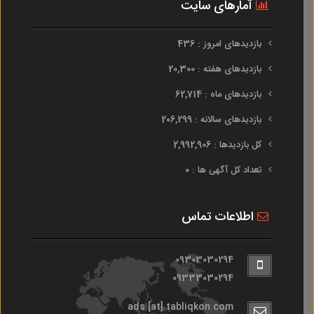
آمارهای سایت
بازدیدهای امروز : 436
بازدیدهای هفته : 20,300
بازدیدهای ماه : 62,714
بازدیدهای سالانه : 206,299
کل بازدیدها : 2,992,906
تعداد کل آگهی ها : 0
اطلاعات تماس
09303030294
09333030294
ads [at] tabliqkon.com