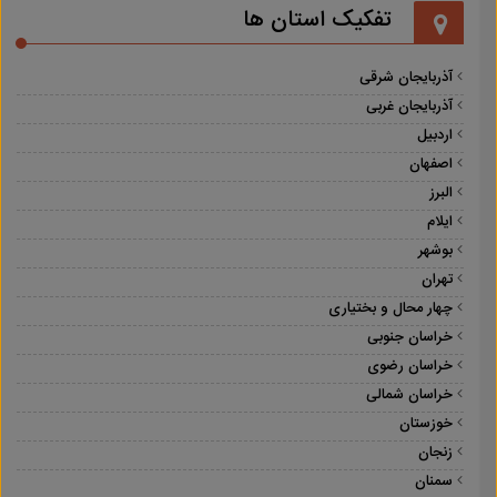
تفکیک استان ها
آذربایجان شرقی
آذربایجان غربی
اردبیل
اصفهان
البرز
ایلام
بوشهر
تهران
چهار محال و بختیاری
خراسان جنوبی
خراسان رضوی
خراسان شمالی
خوزستان
زنجان
سمنان