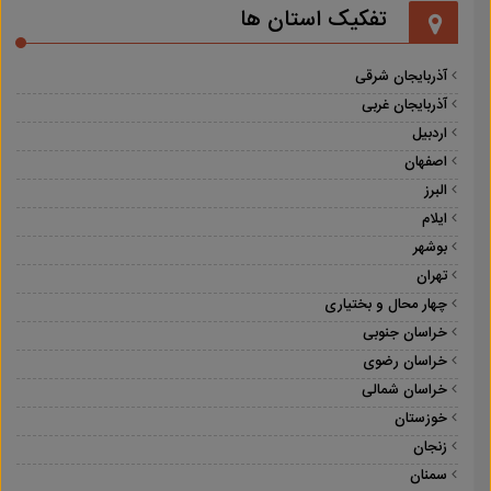
تفکیک استان ها
آذربایجان شرقی
آذربایجان غربی
اردبیل
اصفهان
البرز
ایلام
بوشهر
تهران
چهار محال و بختیاری
خراسان جنوبی
خراسان رضوی
خراسان شمالی
خوزستان
زنجان
سمنان