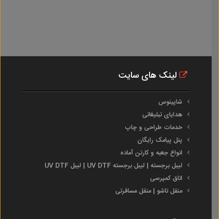
لینک های سایت
شاپینوس
هدایای تبلیغاتی
خدمات طراحی و چاپ
پنل پیامک رایگان
انواع جعبه و کارتن آماده
لیبل برجسته | لیبل برجسته UV DTF | لیبل UV DTF
اتاق کمپرسی
منقل تاشو | منقل مسافرتی