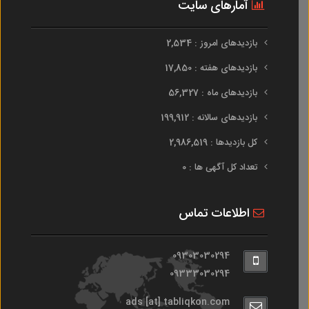
آمارهای سایت
بازدیدهای امروز : 2,534
بازدیدهای هفته : 17,850
بازدیدهای ماه : 56,327
بازدیدهای سالانه : 199,912
کل بازدیدها : 2,986,519
تعداد کل آگهی ها : 0
اطلاعات تماس
09303030294
09333030294
ads [at] tabliqkon.com