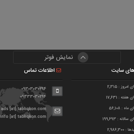
نمایش فوتر
های سایت
اطلاعات تماس
امروز : 2,315
09303030294
09333030294
هفته : 17,631
اه : 56,108
ads [at] tabliqkon.com
info [at] tabliqkon.com
الانه : 199,693
 2,986,300