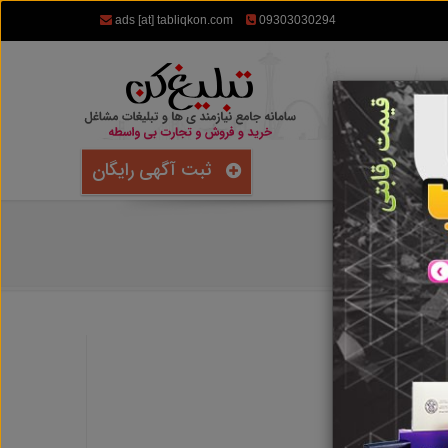
ads [at] tabliqkon.com
09303030294
ثبت آگهی رایگان