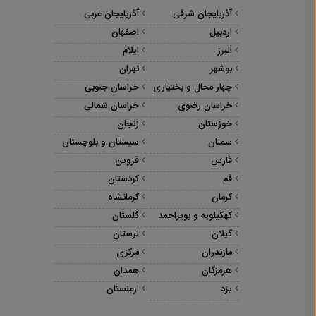
آذربایجان شرقی
آذربایجان غربی
اردبیل
اصفهان
البرز
ایلام
بوشهر
تهران
چهار محال و بختیاری
خراسان جنوبی
خراسان رضوی
خراسان شمالی
خوزستان
زنجان
سمنان
سیستان و بلوچستان
فارس
قزوین
قم
کردستان
کرمان
کرمانشاه
کهکیلویه و بویراحمد
گلستان
گیلان
لرستان
مازندران
مرکزی
هرمزگان
همدان
یزد
ارمنستان