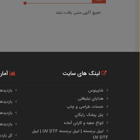
هیچ آگهی متنی یافت نشد
لینک های سایت
آمار
شاپینوس
بازدیدهای 
هدایای تبلیغاتی
بازدیدهای 
خدمات طراحی و چاپ
بازدیدهای م
پنل پیامک رایگان
انواع جعبه و کارتن آماده
بازدیدهای س
لیبل برجسته | لیبل برجسته UV DTF | لیبل
کل بازدیدها :
UV DTF