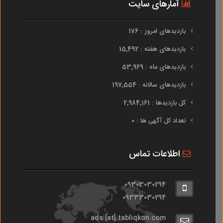
آمارهای سایت
بازدیدهای امروز : 176
بازدیدهای هفته : 15,492
بازدیدهای ماه : 53,969
بازدیدهای سالانه : 197,554
کل بازدیدها : 2,984,161
تعداد کل آگهی ها : 0
اطلاعات تماس
09303030294
09333030294
ads [at] tabliqkon.com