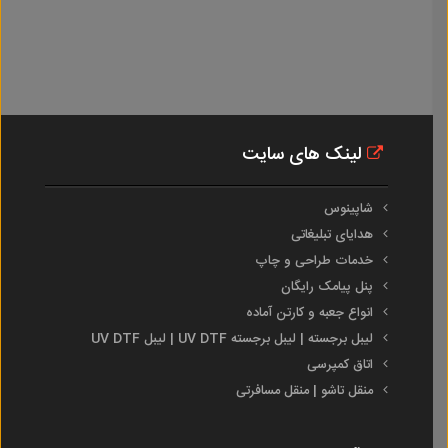
لینک های سایت
شاپینوس
هدایای تبلیغاتی
خدمات طراحی و چاپ
پنل پیامک رایگان
انواع جعبه و کارتن آماده
لیبل برجسته | لیبل برجسته UV DTF | لیبل UV DTF
اتاق کمپرسی
منقل تاشو | منقل مسافرتی