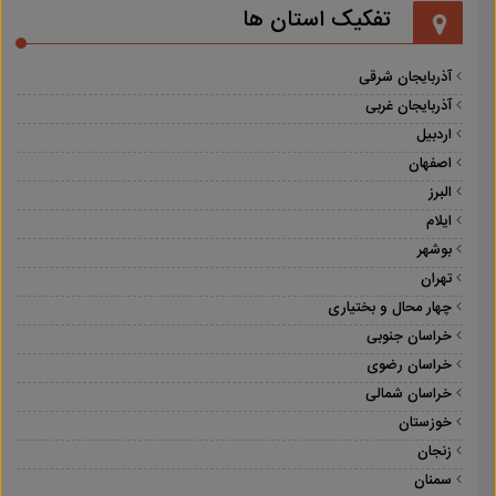
تفکیک استان ها
آذربایجان شرقی
آذربایجان غربی
اردبیل
اصفهان
البرز
ایلام
بوشهر
تهران
چهار محال و بختیاری
خراسان جنوبی
خراسان رضوی
خراسان شمالی
خوزستان
زنجان
سمنان