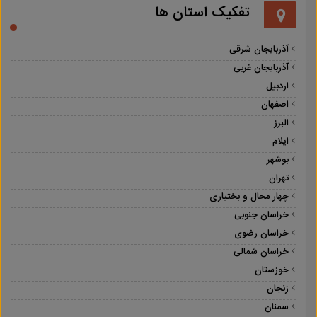
تفکیک استان ها
آذربایجان شرقی
آذربایجان غربی
اردبیل
اصفهان
البرز
ایلام
بوشهر
تهران
چهار محال و بختیاری
خراسان جنوبی
خراسان رضوی
خراسان شمالی
خوزستان
زنجان
سمنان