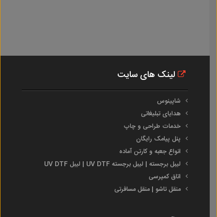
لینک های سایت
شاپینوس
هدایای تبلیغاتی
خدمات طراحی و چاپ
پنل پیامک رایگان
انواع جعبه و کارتن آماده
لیبل برجسته | لیبل برجسته UV DTF | لیبل UV DTF
اتاق کمپرسی
منقل تاشو | منقل مسافرتی