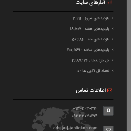
آمارهای سایت
بازدیدهای امروز : 3,191
بازدیدهای هفته : 18,507
بازدیدهای ماه : 56,984
بازدیدهای سالانه : 200,569
کل بازدیدها : 2,987,176
تعداد کل آگهی ها : 0
اطلاعات تماس
09303030294
09333030294
ads [at] tabliqkon.com