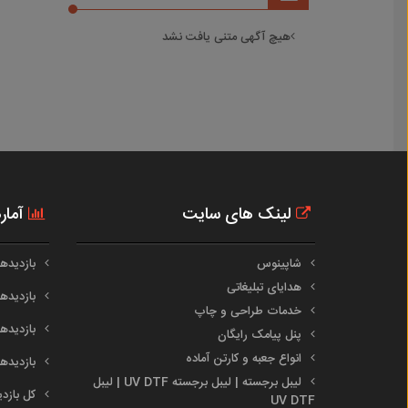
هیچ آگهی متنی یافت نشد
لینک های سایت
آمار
شاپینوس
بازدیدهای 
هدایای تبلیغاتی
بازدیدهای 
خدمات طراحی و چاپ
بازدیدهای م
پنل پیامک رایگان
انواع جعبه و کارتن آماده
بازدیدهای س
لیبل برجسته | لیبل برجسته UV DTF | لیبل
کل بازدیدها :
UV DTF