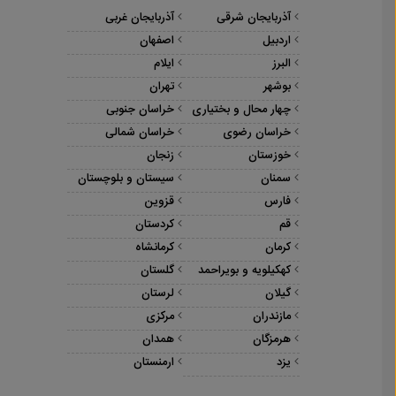
آذربایجان شرقی
آذربایجان غربی
اردبیل
اصفهان
البرز
ایلام
بوشهر
تهران
چهار محال و بختیاری
خراسان جنوبی
خراسان رضوی
خراسان شمالی
خوزستان
زنجان
سمنان
سیستان و بلوچستان
فارس
قزوین
قم
کردستان
کرمان
کرمانشاه
کهکیلویه و بویراحمد
گلستان
گیلان
لرستان
مازندران
مرکزی
هرمزگان
همدان
یزد
ارمنستان