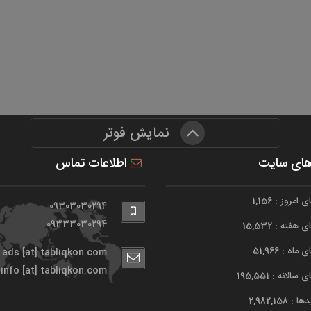
نمایش فوتر
های سایت
اطلاعات تماس
امروز : 1,156
09303030294
09333030294
هفته : 15,532
اه : 51,966
ads [at] tabliqkon.com
info [at] tabliqkon.com
الانه : 195,551
 2,982,158