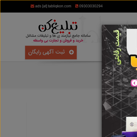
ads [at] tabliqkon.com
09303030294
ثبت آگهی رایگان