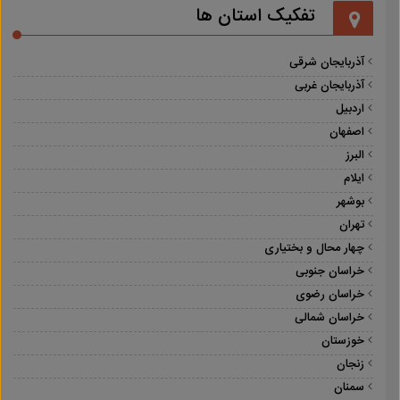
تفکیک استان ها
آذربایجان شرقی
آذربایجان غربی
اردبیل
اصفهان
البرز
ایلام
بوشهر
تهران
چهار محال و بختیاری
خراسان جنوبی
خراسان رضوی
خراسان شمالی
خوزستان
زنجان
سمنان