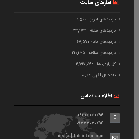
آمارهای سایت
بازدیدهای امروز : 1,560
بازدیدهای هفته : 23,173
بازدیدهای ماه : 67,570
بازدیدهای سالانه : 211,155
کل بازدیدها : 2,997,762
تعداد کل آگهی ها : 0
اطلاعات تماس
09303030294
09333030294
ads [at] tabliqkon.com