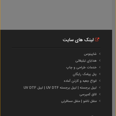
لینک های سایت
شاپینوس
هدایای تبلیغاتی
خدمات طراحی و چاپ
پنل پیامک رایگان
انواع جعبه و کارتن آماده
لیبل برجسته | لیبل برجسته UV DTF | لیبل UV DTF
اتاق کمپرسی
منقل تاشو | منقل مسافرتی