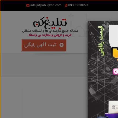
ads [at] tabliqkon.com
09303030294
ثبت آگهی رایگان