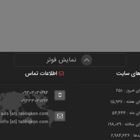
نمایش فوتر
های سایت
اطلاعات تماس
امروز : 651
09303030294
09333030294
هفته : 15,967
اه : 54,444
ads [at] tabliqkon.com
info [at] tabliqkon.com
الانه : 198,029
 2,984,636