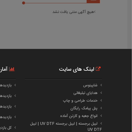
هیچ آگهی متنی یافت نشد
لینک های سایت
آمار
شاپینوس
بازدیدهای 
هدایای تبلیغاتی
بازدیدهای 
خدمات طراحی و چاپ
بازدیدهای م
پنل پیامک رایگان
انواع جعبه و کارتن آماده
بازدیدهای س
لیبل برجسته | لیبل برجسته UV DTF | لیبل
کل بازدیدها :
UV DTF