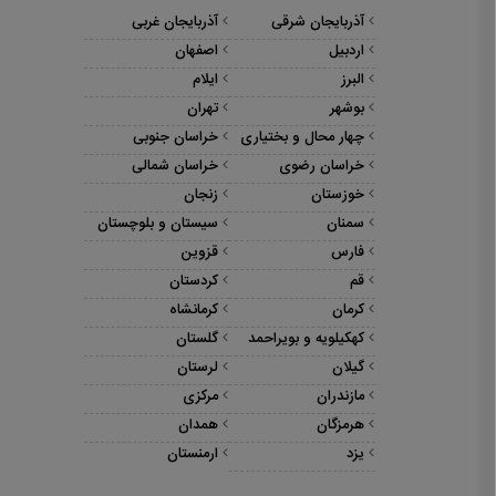
آذربایجان شرقی
آذربایجان غربی
اردبیل
اصفهان
البرز
ایلام
بوشهر
تهران
چهار محال و بختیاری
خراسان جنوبی
خراسان رضوی
خراسان شمالی
خوزستان
زنجان
سمنان
سیستان و بلوچستان
فارس
قزوین
قم
کردستان
کرمان
کرمانشاه
کهکیلویه و بویراحمد
گلستان
گیلان
لرستان
مازندران
مرکزی
هرمزگان
همدان
یزد
ارمنستان