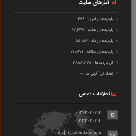
آمارهای سایت
بازدیدهای امروز : 276
بازدیدهای هفته : 17,637
بازدیدهای ماه : 58,186
بازدیدهای سالانه : 201,771
کل بازدیدها : 2,988,378
تعداد کل آگهی ها : 0
اطلاعات تماس
09303030294
09333030294
ads [at] tabliqkon.com