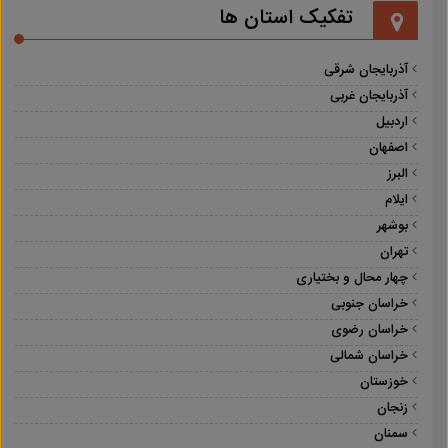
تفکیک استان ها
آذربایجان شرقی
آذربایجان غربی
اردبیل
اصفهان
البرز
ایلام
بوشهر
تهران
چهار محال و بختیاری
خراسان جنوبی
خراسان رضوی
خراسان شمالی
خوزستان
زنجان
سمنان