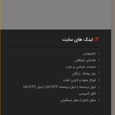
لینک های سایت
شاپینوس
هدایای تبلیغاتی
خدمات طراحی و چاپ
پنل پیامک رایگان
انواع جعبه و کارتن آماده
لیبل برجسته | لیبل برجسته UV DTF | لیبل UV DTF
اتاق کمپرسی
منقل تاشو | منقل مسافرتی