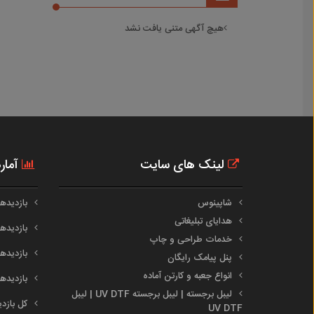
هیچ آگهی متنی یافت نشد
لینک های سایت
آمار
شاپینوس
بازدیدهای 
هدایای تبلیغاتی
بازدیدهای 
خدمات طراحی و چاپ
بازدیدهای م
پنل پیامک رایگان
انواع جعبه و کارتن آماده
بازدیدهای س
لیبل برجسته | لیبل برجسته UV DTF | لیبل
کل بازدیدها :
UV DTF