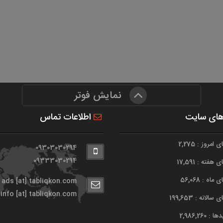
نمایش فوتر
های سایت
اطلاعات تماس
امروز : 2,275
09303030294
09333030294
هفته : 17,591
اه : 56,068
ads [at] tabliqkon.com
info [at] tabliqkon.com
الانه : 199,653
 2,986,260