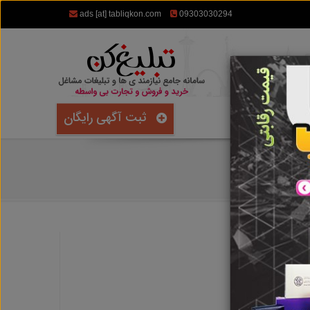
ads [at] tabliqkon.com
09303030294
ثبت آگهی رایگان