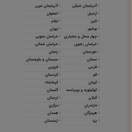
آذربایجان شرقی
آذربایجان غربی
اردبیل
اصفهان
البرز
ایلام
بوشهر
تهران
چهار محال و بختیاری
خراسان جنوبی
خراسان رضوی
خراسان شمالی
خوزستان
زنجان
سمنان
سیستان و بلوچستان
فارس
قزوین
قم
کردستان
کرمان
کرمانشاه
کهکیلویه و بویراحمد
گلستان
گیلان
لرستان
مازندران
مرکزی
هرمزگان
همدان
یزد
ارمنستان