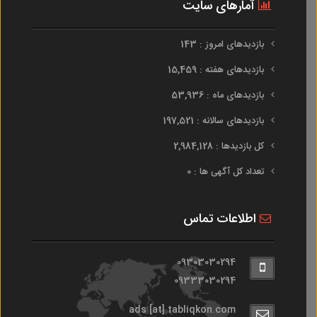
آمارهای سایت
بازدیدهای امروز : 143
بازدیدهای هفته : 15,459
بازدیدهای ماه : 53,936
بازدیدهای سالانه : 197,521
کل بازدیدها : 2,984,128
تعداد کل آگهی ها : 0
اطلاعات تماس
09303030294
09333030294
ads [at] tabliqkon.com