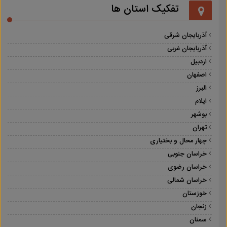
تفکیک استان ها
آذربایجان شرقی
آذربایجان غربی
اردبیل
اصفهان
البرز
ایلام
بوشهر
تهران
چهار محال و بختیاری
خراسان جنوبی
خراسان رضوی
خراسان شمالی
خوزستان
زنجان
سمنان