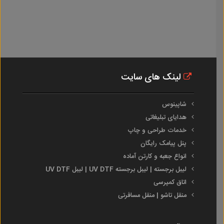
لینک های سایت
شاپینوس
هدایای تبلیغاتی
خدمات طراحی و چاپ
پنل پیامک رایگان
انواع جعبه و کارتن آماده
لیبل برجسته | لیبل برجسته UV DTF | لیبل UV DTF
اتاق کمپرسی
منقل تاشو | منقل مسافرتی