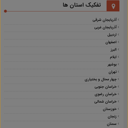
تفکیک استان ها
آذربایجان شرقی
آذربایجان غربی
اردبیل
اصفهان
البرز
ایلام
بوشهر
تهران
چهار محال و بختیاری
خراسان جنوبی
خراسان رضوی
خراسان شمالی
خوزستان
زنجان
سمنان