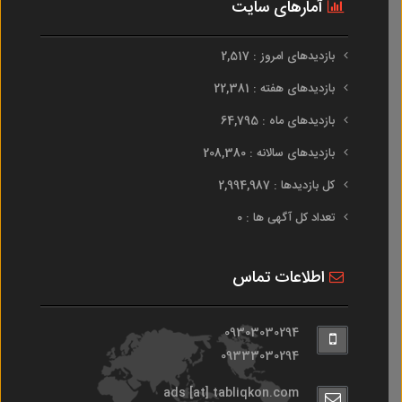
آمارهای سایت
بازدیدهای امروز : 2,517
بازدیدهای هفته : 22,381
بازدیدهای ماه : 64,795
بازدیدهای سالانه : 208,380
کل بازدیدها : 2,994,987
تعداد کل آگهی ها : 0
اطلاعات تماس
09303030294
09333030294
ads [at] tabliqkon.com