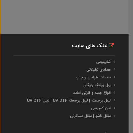
لینک های سایت
شاپینوس
هدایای تبلیغاتی
خدمات طراحی و چاپ
پنل پیامک رایگان
انواع جعبه و کارتن آماده
لیبل برجسته | لیبل برجسته UV DTF | لیبل UV DTF
اتاق کمپرسی
منقل تاشو | منقل مسافرتی