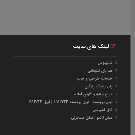
لینک های سایت
شاپینوس
هدایای تبلیغاتی
خدمات طراحی و چاپ
پنل پیامک رایگان
انواع جعبه و کارتن آماده
لیبل برجسته | لیبل برجسته UV DTF | لیبل UV DTF
اتاق کمپرسی
منقل تاشو | منقل مسافرتی