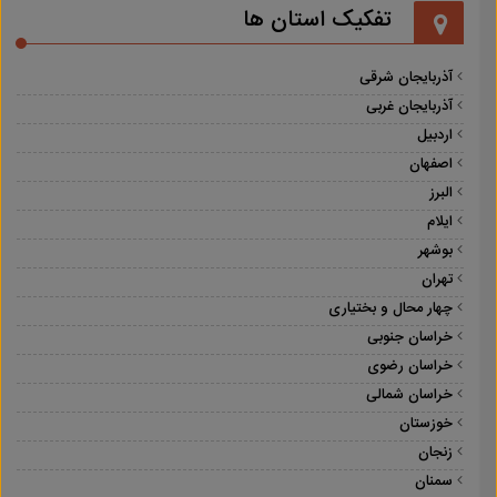
تفکیک استان ها
آذربایجان شرقی
آذربایجان غربی
اردبیل
اصفهان
البرز
ایلام
بوشهر
تهران
چهار محال و بختیاری
خراسان جنوبی
خراسان رضوی
خراسان شمالی
خوزستان
زنجان
سمنان