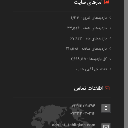
آمارهای سایت
بازدیدهای امروز : 1,913
بازدیدهای هفته : 23,526
بازدیدهای ماه : 67,923
بازدیدهای سالانه : 211,508
کل بازدیدها : 2,998,115
تعداد کل آگهی ها : 0
اطلاعات تماس
09303030294
09333030294
ads [at] tabliqkon.com