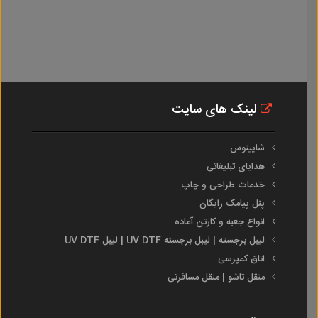
لینک های سایت
شاپینوس
هدایای تبلیغاتی
خدمات طراحی و چاپ
پنل پیامک رایگان
انواع جعبه و کارتن آماده
لیبل برجسته | لیبل برجسته UV DTF | لیبل UV DTF
اتاق کمپرسی
منقل تاشو | منقل مسافرتی