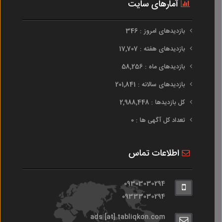
آمارهای سایت
بازدیدهای امروز : 346
بازدیدهای هفته : 17,707
بازدیدهای ماه : 58,256
بازدیدهای سالانه : 201,841
کل بازدیدها : 2,988,448
تعداد کل آگهی ها : 0
اطلاعات تماس
09303030294
09333030294
ads [at] tabliqkon.com