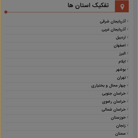
تفکیک استان ها
آذربایجان شرقی
آذربایجان غربی
اردبیل
اصفهان
البرز
ایلام
بوشهر
تهران
چهار محال و بختیاری
خراسان جنوبی
خراسان رضوی
خراسان شمالی
خوزستان
زنجان
سمنان