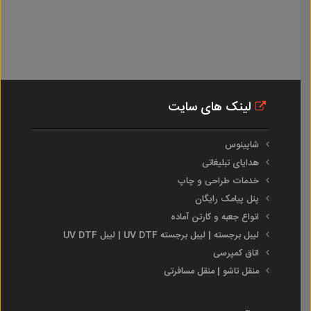
لینک های سایت
شاپینوس
هدایای تبلیغاتی
خدمات طراحی و چاپ
پنل پیامک رایگان
انواع جعبه و کارتن آماده
لیبل برجسته | لیبل برجسته UV DTF | لیبل UV DTF
اتاق کمپرسی
منقل تاشو | منقل مسافرتی