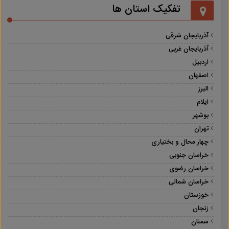
تفکیک استان ها
آذربایجان شرقی
آذربایجان غربی
اردبیل
اصفهان
البرز
ایلام
بوشهر
تهران
چهار محال و بختیاری
خراسان جنوبی
خراسان رضوی
خراسان شمالی
خوزستان
زنجان
سمنان