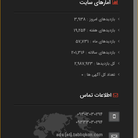
آمارهای سایت
بازدیدهای امروز : 3,938
بازدیدهای هفته : 19,254
بازدیدهای ماه : 57,731
بازدیدهای سالانه : 201,316
کل بازدیدها : 2,987,923
تعداد کل آگهی ها : 0
اطلاعات تماس
09303030294
09333030294
ads [at] tabliqkon.com