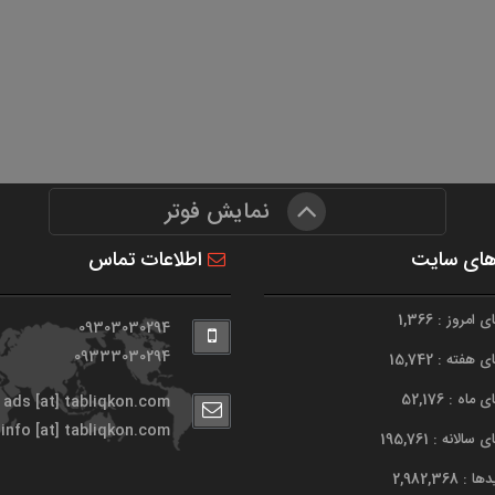
نمایش فوتر
های سایت
اطلاعات تماس
امروز : 1,366
09303030294
09333030294
هفته : 15,742
اه : 52,176
ads [at] tabliqkon.com
info [at] tabliqkon.com
الانه : 195,761
 2,982,368