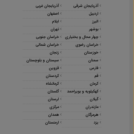
آذربایجان شرقی
آذربایجان غربی
اردبیل
اصفهان
البرز
ایلام
بوشهر
تهران
چهار محال و بختیاری
خراسان جنوبی
خراسان رضوی
خراسان شمالی
خوزستان
زنجان
سمنان
سیستان و بلوچستان
فارس
قزوین
قم
کردستان
کرمان
کرمانشاه
کهکیلویه و بویراحمد
گلستان
گیلان
لرستان
مازندران
مرکزی
هرمزگان
همدان
یزد
ارمنستان