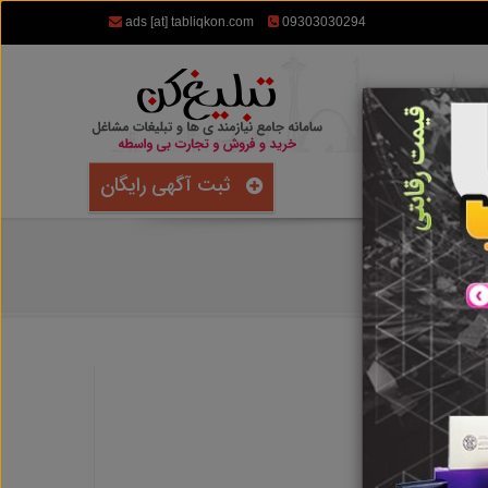
ads [at] tabliqkon.com
09303030294
ثبت آگهی رایگان