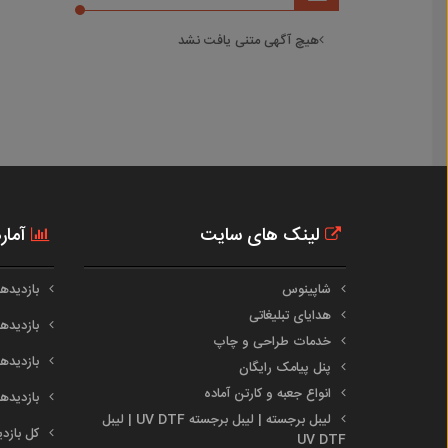
هیچ آگهی متنی یافت نشد
لینک های سایت
آمار
شاپینوس
بازدیدهای 
هدایای تبلیغاتی
بازدیدهای 
خدمات طراحی و چاپ
بازدیدهای م
پنل پیامک رایگان
انواع جعبه و کارتن آماده
بازدیدهای س
لیبل برجسته | لیبل برجسته UV DTF | لیبل
کل بازدیدها :
UV DTF