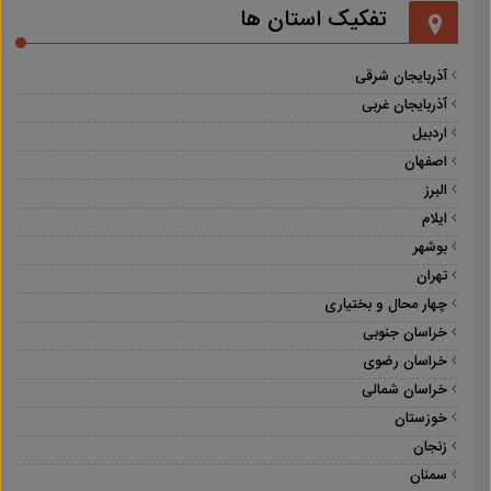
تفکیک استان ها
آذربایجان شرقی
آذربایجان غربی
اردبیل
اصفهان
البرز
ایلام
بوشهر
تهران
چهار محال و بختیاری
خراسان جنوبی
خراسان رضوی
خراسان شمالی
خوزستان
زنجان
سمنان