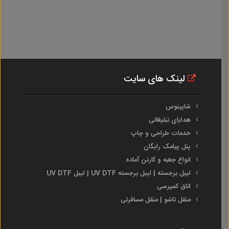
لینک های سایت
شاپینوس
هدایای تبلیغاتی
خدمات طراحی و چاپ
پنل پیامک رایگان
انواع جعبه و کارتن آماده
لیبل برجسته | لیبل برجسته UV DTF | لیبل UV DTF
اتاق کمپرسی
منقل تاشو | منقل مسافرتی