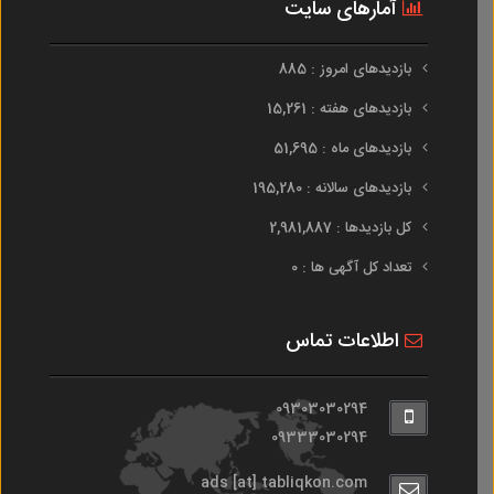
آمارهای سایت
بازدیدهای امروز : 885
بازدیدهای هفته : 15,261
بازدیدهای ماه : 51,695
بازدیدهای سالانه : 195,280
کل بازدیدها : 2,981,887
تعداد کل آگهی ها : 0
اطلاعات تماس
09303030294
09333030294
ads [at] tabliqkon.com