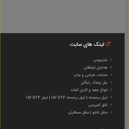
لینک های سایت
شاپینوس
هدایای تبلیغاتی
خدمات طراحی و چاپ
پنل پیامک رایگان
انواع جعبه و کارتن آماده
لیبل برجسته | لیبل برجسته UV DTF | لیبل UV DTF
اتاق کمپرسی
منقل تاشو | منقل مسافرتی