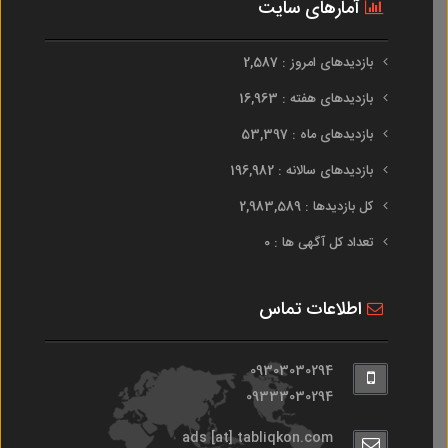
آمارهای سایت
بازدیدهای امروز : 2,587
بازدیدهای هفته : 16,963
بازدیدهای ماه : 53,397
بازدیدهای سالانه : 196,982
کل بازدیدها : 2,983,589
تعداد کل آگهی ها : 0
اطلاعات تماس
09303030294
09333030294
ads [at] tabliqkon.com