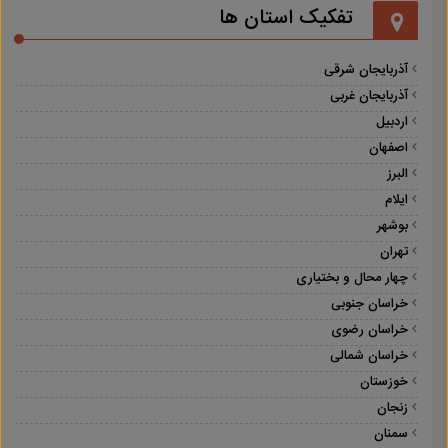
تفکیک استان ها
آذربایجان شرقی
آذربایجان غربی
اردبیل
اصفهان
البرز
ایلام
بوشهر
تهران
چهار محال و بختیاری
خراسان جنوبی
خراسان رضوی
خراسان شمالی
خوزستان
زنجان
سمنان