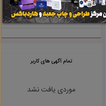
summersungroupco@gmail.com
آدرس ایمیل :
تمام آگهی های کاربر
موردی یافت نشد